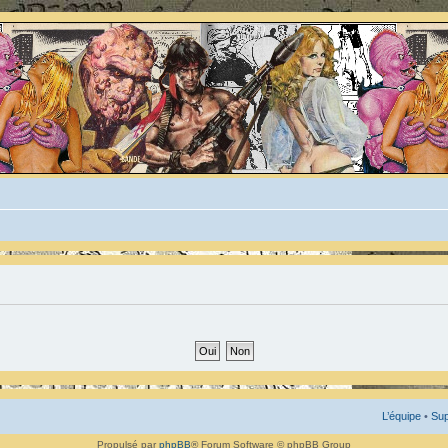
L’équipe
•
Sup
Propulsé par
phpBB
® Forum Software © phpBB Group