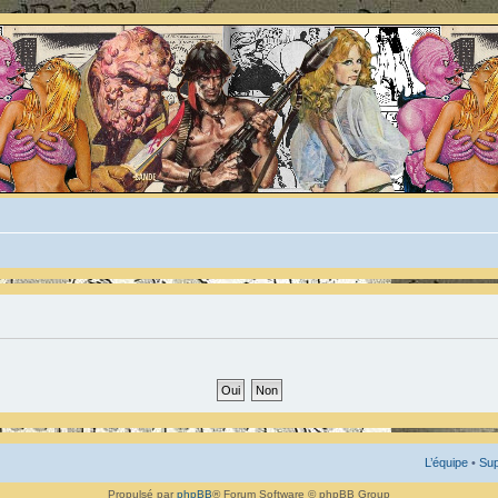
L’équipe
•
Sup
Propulsé par
phpBB
® Forum Software © phpBB Group