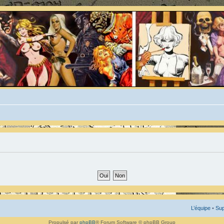
L’équipe
•
Sup
Propulsé par
phpBB
® Forum Software © phpBB Group