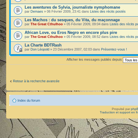
Les aventures de Sylvia, journaliste nymphomane
par
Demaes
» 06 Février 2009, 23:41 dans
Listes des récits postés
Les Machos : du sesques, du Vita, du maçonnage
par
The Great Cthulhoo
» 05 Février 2009, 09:04 dans
Listes des récits p
African Love, ou Eros Negro en encore plus pire
par
The Great Cthulhoo
» 05 Février 2009, 08:52 dans
Listes des récits p
La Charte BDTRash
par
Don Léopold
» 23 Décembre 2007, 02:03 dans
Présentez-vous !
Afficher les messages publiés depuis
Retour à la recherche avancée
Index du forum
Propulsé par
php
Traduction et support en f