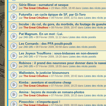
Série Bleue : surnaturel et sesque
par
The Great Cthulhoo
» 23 Mars 2009, 18:48 dans
Listes des récits pos
Futurella : un cycle épique de SF, par Gi-Toro
par
The Great Cthulhoo
» 09 Février 2009, 22:51 dans
Listes des récits p
Incube : du cul, du gore, du morbide, du foutage de gueule
par
The Great Cthulhoo
» 08 Février 2009, 18:47 dans
Listes des récits p
Pat Magnum. En un mot : Lui.
par
240-185
» 08 Février 2009, 11:12 dans
Listes des récits postés
Les Cornards : des PFA pouêt-pouêt
par
240-185
» 08 Février 2009, 00:58 dans
Listes des récits postés
Les Joyeux Trouffions : sous-bidasses en non-devenir
par
240-185
» 07 Février 2009, 19:20 dans
Listes des récits postés
Robinos : il prend des neurones pour donner dans le nawa
par
240-185
» 07 Février 2009, 18:55 dans
Listes des récits postés
Wallestein, le justicier bisounours
par
The Great Cthulhoo
» 07 Février 2009, 18:42 dans
Listes des récits p
Kimba : aventure et exotisme cheap
par
The Great Cthulhoo
» 07 Février 2009, 18:23 dans
Listes des récits p
Amina : leçons de morale en romans-photos
par
The Great Cthulhoo
» 07 Février 2009, 18:15 dans
Listes des récits p
Pinocchio : n'importe-quoi !
par
The Great Cthulhoo
» 07 Février 2009, 00:03 dans
Listes des récits p