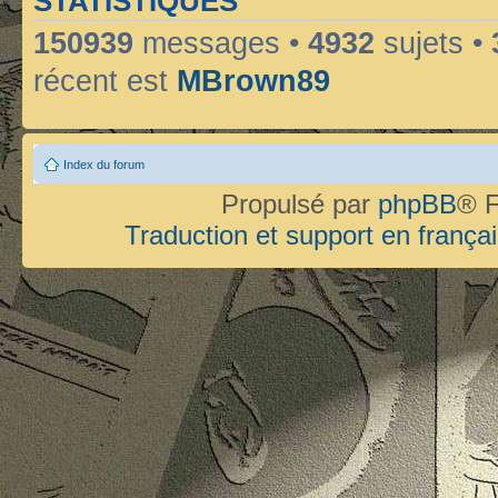
STATISTIQUES
150939
messages •
4932
sujets •
récent est
MBrown89
Index du forum
Propulsé par
phpBB
® F
Traduction et support en françai