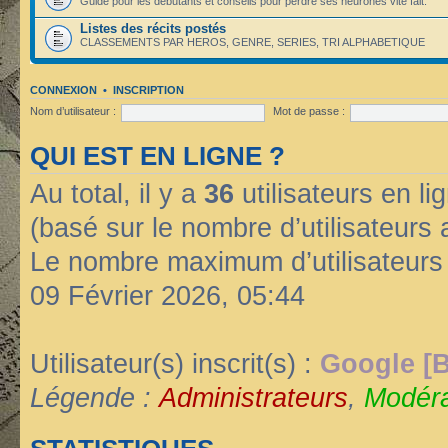
Guide pour les débutants et conseils pour perdre ses neurones vite fait.
Listes des récits postés
CLASSEMENTS PAR HEROS, GENRE, SERIES, TRI ALPHABETIQUE
CONNEXION
•
INSCRIPTION
Nom d’utilisateur :
Mot de passe :
QUI EST EN LIGNE ?
Au total, il y a
36
utilisateurs en lig
(basé sur le nombre d’utilisateurs 
Le nombre maximum d’utilisateurs
09 Février 2026, 05:44
Utilisateur(s) inscrit(s) :
Google [B
Légende :
Administrateurs
,
Modéra