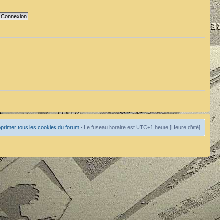
primer tous les cookies du forum
• Le fuseau horaire est UTC+1 heure [Heure d’été]