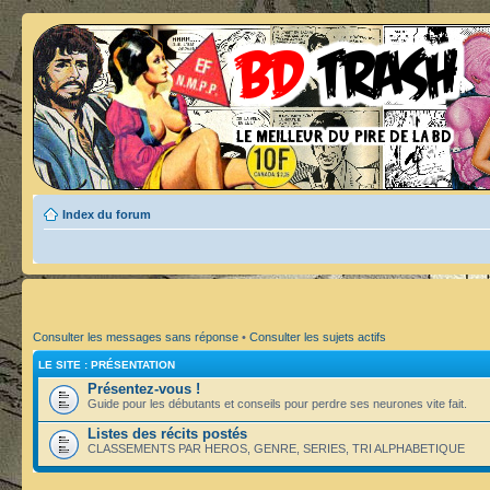
Index du forum
Consulter les messages sans réponse
•
Consulter les sujets actifs
LE SITE : PRÉSENTATION
Présentez-vous !
Guide pour les débutants et conseils pour perdre ses neurones vite fait.
Listes des récits postés
CLASSEMENTS PAR HEROS, GENRE, SERIES, TRI ALPHABETIQUE