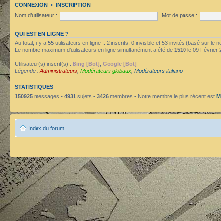
CONNEXION
•
INSCRIPTION
Nom d’utilisateur :
Mot de passe :
QUI EST EN LIGNE ?
Au total, il y a
55
utilisateurs en ligne :: 2 inscrits, 0 invisible et 53 invités (basé sur le
Le nombre maximum d’utilisateurs en ligne simultanément a été de
1510
le 09 Février 
Utilisateur(s) inscrit(s) :
Bing [Bot]
,
Google [Bot]
Légende :
Administrateurs
,
Modérateurs globaux
,
Modérateurs italiano
STATISTIQUES
150925
messages •
4931
sujets •
3426
membres • Notre membre le plus récent est
M
Index du forum