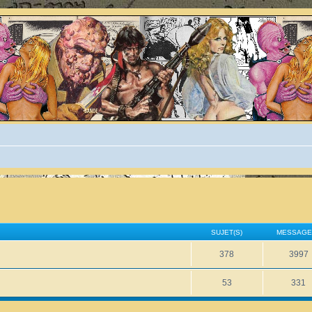
SUJET(S)
MESSAGE
378
3997
53
331