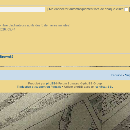
|
Me connecter automatiquement lors de chaque visite
 nombre d’utilisateurs actifs des 5 dernières minutes)
2026, 05:44
Brown89
L’équipe
•
Sup
Propulsé par
phpBB
® Forum Software © phpBB Group
Traduction et support en français
• Utiliser phpBB avec un
certificat SSL