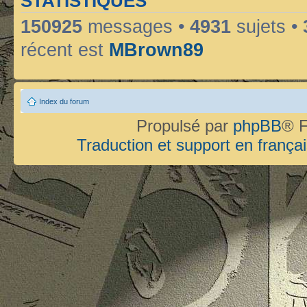
STATISTIQUES
150925
messages •
4931
sujets •
récent est
MBrown89
Index du forum
Propulsé par
phpBB
® F
Traduction et support en françai