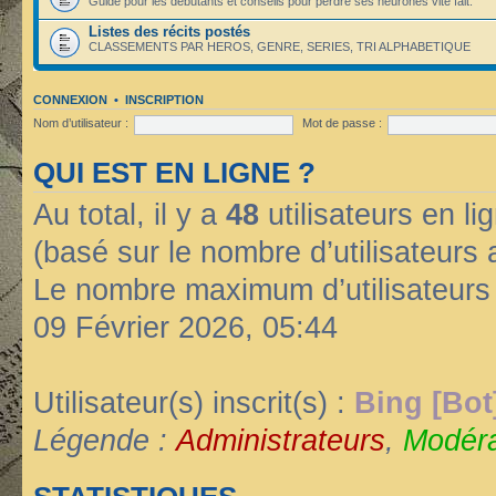
Guide pour les débutants et conseils pour perdre ses neurones vite fait.
Listes des récits postés
CLASSEMENTS PAR HEROS, GENRE, SERIES, TRI ALPHABETIQUE
CONNEXION
•
INSCRIPTION
Nom d’utilisateur :
Mot de passe :
QUI EST EN LIGNE ?
Au total, il y a
48
utilisateurs en lig
(basé sur le nombre d’utilisateurs 
Le nombre maximum d’utilisateurs
09 Février 2026, 05:44
Utilisateur(s) inscrit(s) :
Bing [Bot
Légende :
Administrateurs
,
Modéra