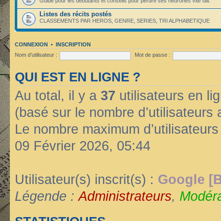
Guide pour les débutants et conseils pour perdre ses neurones vite fait.
Listes des récits postés
CLASSEMENTS PAR HEROS, GENRE, SERIES, TRI ALPHABETIQUE
CONNEXION
•
INSCRIPTION
Nom d’utilisateur :
Mot de passe :
QUI EST EN LIGNE ?
Au total, il y a
37
utilisateurs en lig
(basé sur le nombre d’utilisateurs 
Le nombre maximum d’utilisateurs
09 Février 2026, 05:44
Utilisateur(s) inscrit(s) :
Google [B
Légende :
Administrateurs
,
Modéra