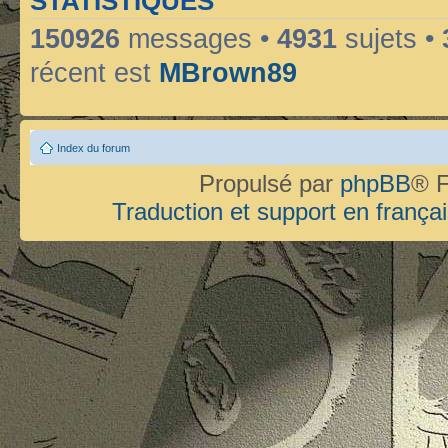
STATISTIQUES
150926
messages •
4931
sujets •
récent est
MBrown89
Index du forum
Propulsé par
phpBB
® F
Traduction et support en françai