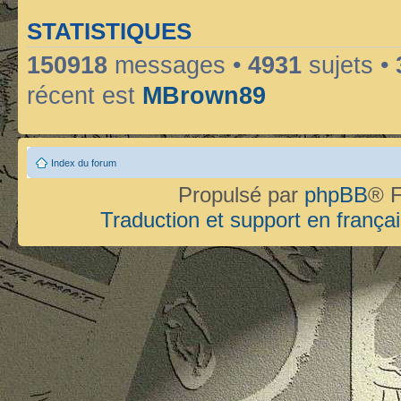
STATISTIQUES
150918
messages •
4931
sujets •
récent est
MBrown89
Index du forum
Propulsé par
phpBB
® F
Traduction et support en françai