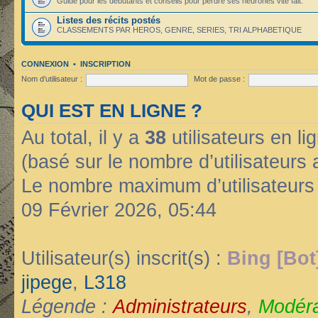
Guide pour les débutants et conseils pour perdre ses neurones vite fait.
Listes des récits postés
CLASSEMENTS PAR HEROS, GENRE, SERIES, TRI ALPHABETIQUE
CONNEXION
•
INSCRIPTION
Nom d’utilisateur :
Mot de passe :
QUI EST EN LIGNE ?
Au total, il y a
38
utilisateurs en lig
(basé sur le nombre d’utilisateurs 
Le nombre maximum d’utilisateurs
09 Février 2026, 05:44
Utilisateur(s) inscrit(s) :
Bing [Bot
jipege
,
L318
Légende :
Administrateurs
,
Modéra