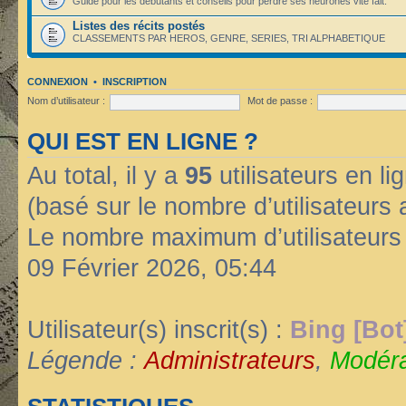
Guide pour les débutants et conseils pour perdre ses neurones vite fait.
Listes des récits postés
CLASSEMENTS PAR HEROS, GENRE, SERIES, TRI ALPHABETIQUE
CONNEXION
•
INSCRIPTION
Nom d’utilisateur :
Mot de passe :
QUI EST EN LIGNE ?
Au total, il y a
95
utilisateurs en lig
(basé sur le nombre d’utilisateurs 
Le nombre maximum d’utilisateurs
09 Février 2026, 05:44
Utilisateur(s) inscrit(s) :
Bing [Bot
Légende :
Administrateurs
,
Modéra