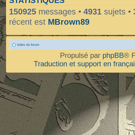
STATISTIQUES
150925
messages •
4931
sujets •
récent est
MBrown89
Index du forum
Propulsé par
phpBB
® F
Traduction et support en françai