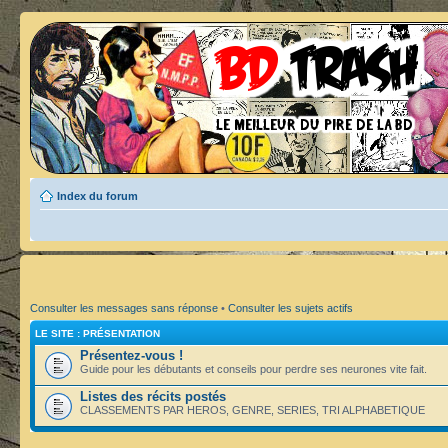
Index du forum
Consulter les messages sans réponse
•
Consulter les sujets actifs
LE SITE : PRÉSENTATION
Présentez-vous !
Guide pour les débutants et conseils pour perdre ses neurones vite fait.
Listes des récits postés
CLASSEMENTS PAR HEROS, GENRE, SERIES, TRI ALPHABETIQUE