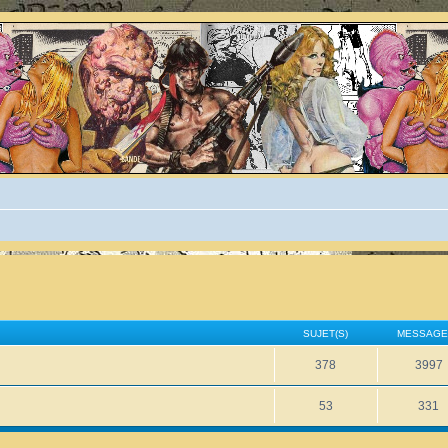
SUJET(S)
MESSAGE
378
3997
53
331