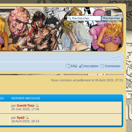
Recherche avancée
FAQ
Inscription
Connexion
Nous sommes actuellement le 06 Août 2026, 07:01
(S)
DERNIER MESSAGE
par
Gentil-Toto
18 Juin 2026, 17:06
par
Syd2
18 Avril 2023, 18:14