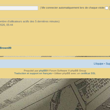
|
Me connecter automatiquement lors de chaque visite
 nombre d’utilisateurs actifs des 5 dernières minutes)
2026, 05:44
Brown89
L’équipe
•
Sup
Propulsé par
phpBB
® Forum Software © phpBB Group
Traduction et support en français
• Utiliser phpBB avec un
certificat SSL