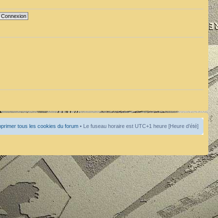
primer tous les cookies du forum
• Le fuseau horaire est UTC+1 heure [Heure d’été]