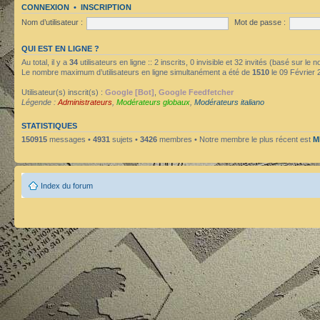
CONNEXION
•
INSCRIPTION
Nom d’utilisateur :
Mot de passe :
QUI EST EN LIGNE ?
Au total, il y a
34
utilisateurs en ligne :: 2 inscrits, 0 invisible et 32 invités (basé sur le
Le nombre maximum d’utilisateurs en ligne simultanément a été de
1510
le 09 Février 
Utilisateur(s) inscrit(s) :
Google [Bot]
,
Google Feedfetcher
Légende :
Administrateurs
,
Modérateurs globaux
,
Modérateurs italiano
STATISTIQUES
150915
messages •
4931
sujets •
3426
membres • Notre membre le plus récent est
M
Index du forum