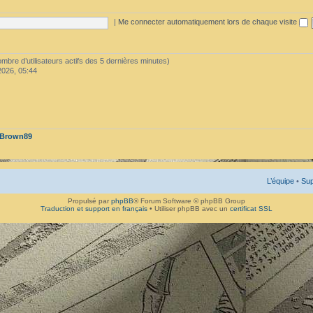
|
Me connecter automatiquement lors de chaque visite
 nombre d’utilisateurs actifs des 5 dernières minutes)
2026, 05:44
Brown89
L’équipe
•
Sup
Propulsé par
phpBB
® Forum Software © phpBB Group
Traduction et support en français
• Utiliser phpBB avec un
certificat SSL