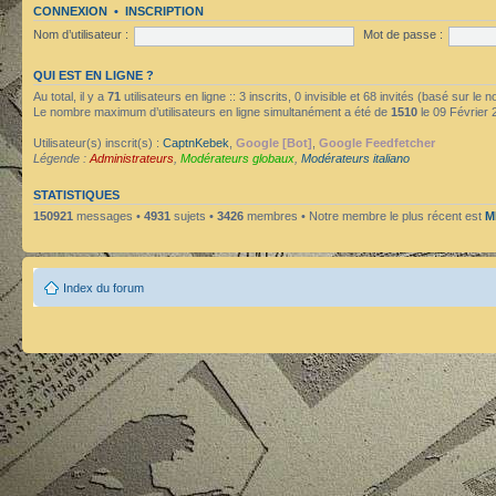
CONNEXION
•
INSCRIPTION
Nom d’utilisateur :
Mot de passe :
QUI EST EN LIGNE ?
Au total, il y a
71
utilisateurs en ligne :: 3 inscrits, 0 invisible et 68 invités (basé sur le
Le nombre maximum d’utilisateurs en ligne simultanément a été de
1510
le 09 Février 
Utilisateur(s) inscrit(s) :
CaptnKebek
,
Google [Bot]
,
Google Feedfetcher
Légende :
Administrateurs
,
Modérateurs globaux
,
Modérateurs italiano
STATISTIQUES
150921
messages •
4931
sujets •
3426
membres • Notre membre le plus récent est
M
Index du forum