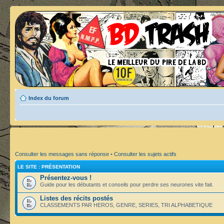
Index du forum
Consulter les messages sans réponse
•
Consulter les sujets actifs
LE SITE : PRÉSENTATION
Présentez-vous !
Guide pour les débutants et conseils pour perdre ses neurones vite fait.
Listes des récits postés
CLASSEMENTS PAR HEROS, GENRE, SERIES, TRI ALPHABETIQUE