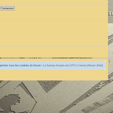
primer tous les cookies du forum
• Le fuseau horaire est UTC+1 heure [Heure d’été]