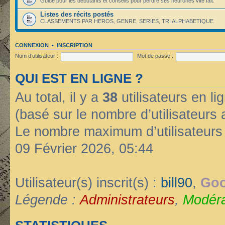
Guide pour les débutants et conseils pour perdre ses neurones vite fait.
Listes des récits postés
CLASSEMENTS PAR HEROS, GENRE, SERIES, TRI ALPHABETIQUE
CONNEXION
•
INSCRIPTION
Nom d’utilisateur :
Mot de passe :
QUI EST EN LIGNE ?
Au total, il y a
38
utilisateurs en lig
(basé sur le nombre d’utilisateurs 
Le nombre maximum d’utilisateurs
09 Février 2026, 05:44
Utilisateur(s) inscrit(s) :
bill90
,
Goo
Légende :
Administrateurs
,
Modéra