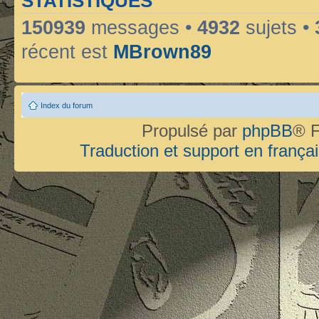
STATISTIQUES
150939
messages •
4932
sujets •
récent est
MBrown89
Index du forum
Propulsé par
phpBB
® F
Traduction et support en françai