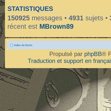
STATISTIQUES
150925
messages •
4931
sujets •
récent est
MBrown89
Index du forum
Propulsé par
phpBB
® F
Traduction et support en françai