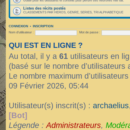
Guide pour les débutants et conseils pour perdre ses neurones vite fait.
Listes des récits postés
CLASSEMENTS PAR HEROS, GENRE, SERIES, TRI ALPHABETIQUE
CONNEXION
•
INSCRIPTION
Nom d’utilisateur :
Mot de passe :
QUI EST EN LIGNE ?
Au total, il y a
61
utilisateurs en lig
(basé sur le nombre d’utilisateurs 
Le nombre maximum d’utilisateurs
09 Février 2026, 05:44
Utilisateur(s) inscrit(s) :
archaelius
[Bot]
Légende :
Administrateurs
,
Modéra