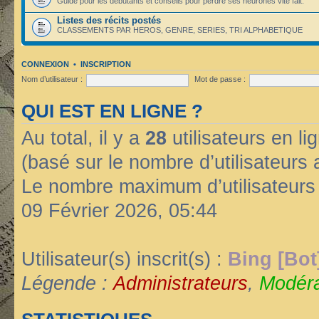
Guide pour les débutants et conseils pour perdre ses neurones vite fait.
Listes des récits postés
CLASSEMENTS PAR HEROS, GENRE, SERIES, TRI ALPHABETIQUE
CONNEXION
•
INSCRIPTION
Nom d’utilisateur :
Mot de passe :
QUI EST EN LIGNE ?
Au total, il y a
28
utilisateurs en lig
(basé sur le nombre d’utilisateurs 
Le nombre maximum d’utilisateurs
09 Février 2026, 05:44
Utilisateur(s) inscrit(s) :
Bing [Bot
Légende :
Administrateurs
,
Modéra