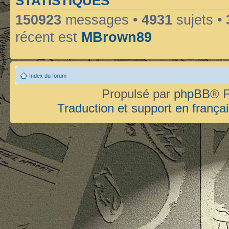
STATISTIQUES
150923
messages •
4931
sujets •
récent est
MBrown89
Index du forum
Propulsé par
phpBB
® F
Traduction et support en françai