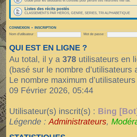
Guide pour les débutants et conseils pour perdre ses neurones vite fait.
Listes des récits postés
CLASSEMENTS PAR HEROS, GENRE, SERIES, TRI ALPHABETIQUE
CONNEXION
•
INSCRIPTION
Nom d’utilisateur :
Mot de passe :
QUI EST EN LIGNE ?
Au total, il y a
378
utilisateurs en li
(basé sur le nombre d’utilisateurs 
Le nombre maximum d’utilisateurs
09 Février 2026, 05:44
Utilisateur(s) inscrit(s) :
Bing [Bot
Légende :
Administrateurs
,
Modéra