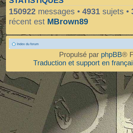
STATISTIQUES
150922
messages •
4931
sujets •
récent est
MBrown89
Index du forum
Propulsé par
phpBB
® F
Traduction et support en françai