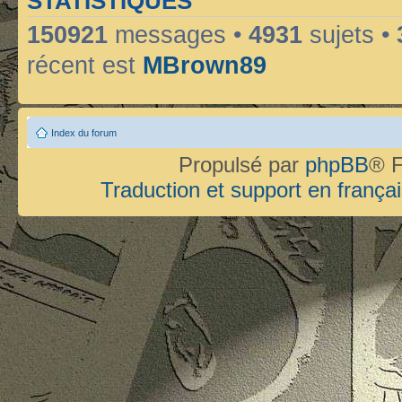
STATISTIQUES
150921
messages •
4931
sujets •
récent est
MBrown89
Index du forum
Propulsé par
phpBB
® F
Traduction et support en françai