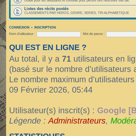
Guide pour les débutants et conseils pour perdre ses neurones vite fait.
Listes des récits postés
CLASSEMENTS PAR HEROS, GENRE, SERIES, TRI ALPHABETIQUE
CONNEXION
•
INSCRIPTION
Nom d’utilisateur :
Mot de passe :
QUI EST EN LIGNE ?
Au total, il y a
71
utilisateurs en lig
(basé sur le nombre d’utilisateurs 
Le nombre maximum d’utilisateurs
09 Février 2026, 05:44
Utilisateur(s) inscrit(s) :
Google [B
Légende :
Administrateurs
,
Modéra