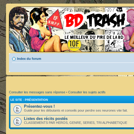
Index du forum
Consulter les messages sans réponse
•
Consulter les sujets actifs
LE SITE : PRÉSENTATION
Présentez-vous !
Guide pour les débutants et conseils pour perdre ses neurones vite fait.
Listes des récits postés
CLASSEMENTS PAR HEROS, GENRE, SERIES, TRI ALPHABETIQUE