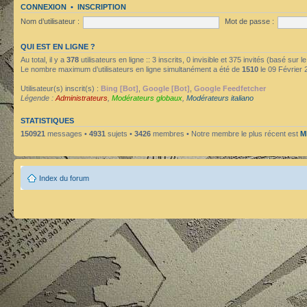
CONNEXION
•
INSCRIPTION
Nom d’utilisateur :
Mot de passe :
QUI EST EN LIGNE ?
Au total, il y a
378
utilisateurs en ligne :: 3 inscrits, 0 invisible et 375 invités (basé sur
Le nombre maximum d’utilisateurs en ligne simultanément a été de
1510
le 09 Février 
Utilisateur(s) inscrit(s) :
Bing [Bot]
,
Google [Bot]
,
Google Feedfetcher
Légende :
Administrateurs
,
Modérateurs globaux
,
Modérateurs italiano
STATISTIQUES
150921
messages •
4931
sujets •
3426
membres • Notre membre le plus récent est
M
Index du forum