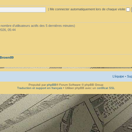
|
Me connecter automatiquement lors de chaque visite
 le nombre d’utilisateurs actifs des 5 dernières minutes)
2026, 05:44
Brown89
L’équipe
•
Sup
Propulsé par
phpBB
® Forum Software © phpBB Group
Traduction et support en français
• Utiliser phpBB avec un
certificat SSL