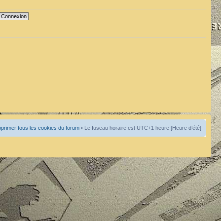
primer tous les cookies du forum
• Le fuseau horaire est UTC+1 heure [Heure d’été]