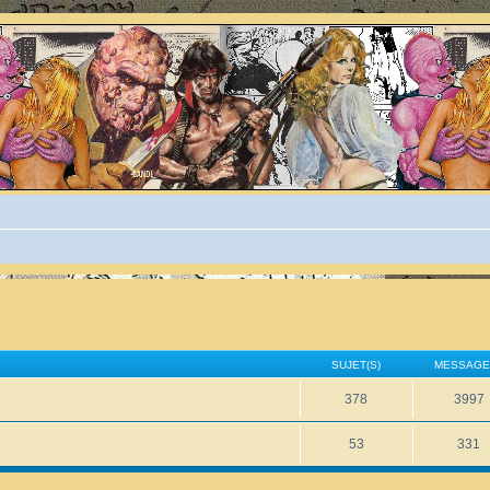
SUJET(S)
MESSAGE
378
3997
53
331