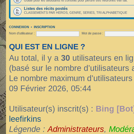
Guide pour les débutants et conseils pour perdre ses neurones vite fait.
Listes des récits postés
CLASSEMENTS PAR HEROS, GENRE, SERIES, TRI ALPHABETIQUE
CONNEXION
•
INSCRIPTION
Nom d’utilisateur :
Mot de passe :
QUI EST EN LIGNE ?
Au total, il y a
30
utilisateurs en lig
(basé sur le nombre d’utilisateurs 
Le nombre maximum d’utilisateurs
09 Février 2026, 05:44
Utilisateur(s) inscrit(s) :
Bing [Bot
leefirkins
Légende :
Administrateurs
,
Modéra