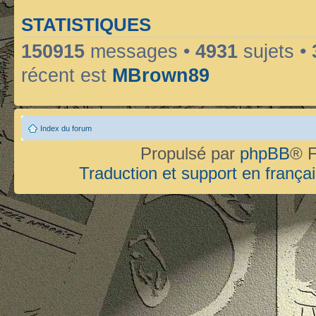
STATISTIQUES
150915
messages •
4931
sujets •
récent est
MBrown89
Index du forum
Propulsé par
phpBB
® F
Traduction et support en françai