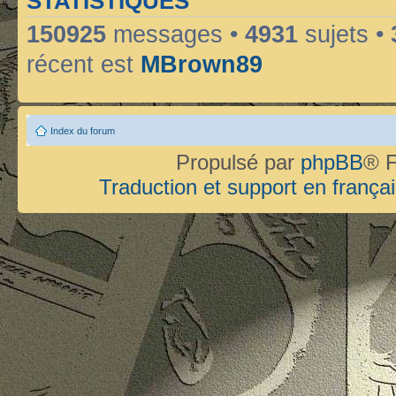
STATISTIQUES
150925
messages •
4931
sujets •
récent est
MBrown89
Index du forum
Propulsé par
phpBB
® F
Traduction et support en françai