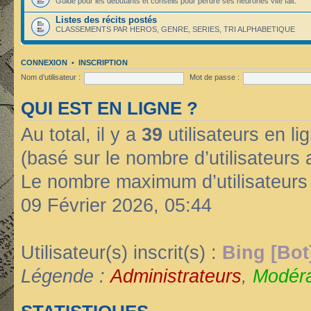
Guide pour les débutants et conseils pour perdre ses neurones vite fait.
Listes des récits postés
CLASSEMENTS PAR HEROS, GENRE, SERIES, TRI ALPHABETIQUE
CONNEXION
•
INSCRIPTION
Nom d’utilisateur :
Mot de passe :
QUI EST EN LIGNE ?
Au total, il y a
39
utilisateurs en lig
(basé sur le nombre d’utilisateurs 
Le nombre maximum d’utilisateurs
09 Février 2026, 05:44
Utilisateur(s) inscrit(s) :
Bing [Bot
Légende :
Administrateurs
,
Modéra