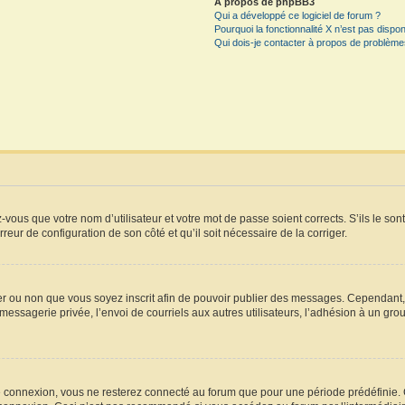
À propos de phpBB3
Qui a développé ce logiciel de forum ?
Pourquoi la fonctionnalité X n’est pas dispon
Qui dois-je contacter à propos de problèmes
vous que votre nom d’utilisateur et votre mot de passe soient corrects. S’ils le son
rreur de configuration de son côté et qu’il soit nécessaire de la corriger.
iger ou non que vous soyez inscrit afin de pouvoir publier des messages. Cependant
essagerie privée, l’envoi de courriels aux autres utilisateurs, l’adhésion à un grou
e connexion, vous ne resterez connecté au forum que pour une période prédéfinie. Ce