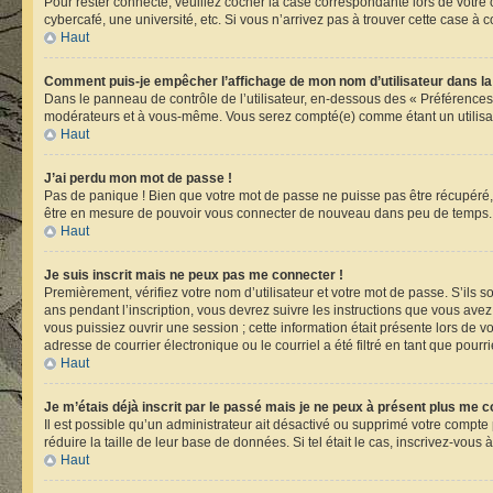
Pour rester connecté, veuillez cocher la case correspondante lors de votr
cybercafé, une université, etc. Si vous n’arrivez pas à trouver cette case à c
Haut
Comment puis-je empêcher l’affichage de mon nom d’utilisateur dans la li
Dans le panneau de contrôle de l’utilisateur, en-dessous des « Préférences
modérateurs et à vous-même. Vous serez compté(e) comme étant un utilisate
Haut
J’ai perdu mon mot de passe !
Pas de panique ! Bien que votre mot de passe ne puisse pas être récupéré, i
être en mesure de pouvoir vous connecter de nouveau dans peu de temps.
Haut
Je suis inscrit mais ne peux pas me connecter !
Premièrement, vérifiez votre nom d’utilisateur et votre mot de passe. S’ils 
ans pendant l’inscription, vous devrez suivre les instructions que vous ave
vous puissiez ouvrir une session ; cette information était présente lors de 
adresse de courrier électronique ou le courriel a été filtré en tant que pour
Haut
Je m’étais déjà inscrit par le passé mais je ne peux à présent plus me c
Il est possible qu’un administrateur ait désactivé ou supprimé votre compt
réduire la taille de leur base de données. Si tel était le cas, inscrivez-vou
Haut