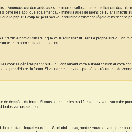
Unis d’Amérique qui demande aux sites internet collectant potentiellement des info
si cette loi s’applique également aux mineurs âgés de moins de 13 ans inscrits sur
r que le phpBB Group ne peut pas vous fournir d’assistance légale et n’est donc pas
P ou interdit le nom d’utilisateur que vous souhaitez utiliser. Le propriétaire du for
 contacter un administrateur du forum.
s les cookies générés par phpBB3 qui conservent votre authentification et votre con
vée par le propriétaire du forum. Si vous rencontrez des problèmes récurrents de co
base de données du forum. Si vous souhaitez les modifier, rendez-vous sur votre pann
t toutes vos préférences.
t de celui dans lequel vous êtes. Si tel était le cas, rendez-vous sur votre panneau d