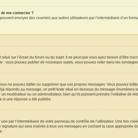
dé de me connecter ?
crits peuvent envoyer des courriels aux autres utilisateurs par l’intermédiaire d’un f
situé sur l’écran du forum ou du sujet. Il se peut que vous ayez besoin d’être insc
le : vous pouvez publier de nouveaux sujets, vous pouvez voter dans les sondages,
vous ne pouvez éditer ou supprimer que vos propres messages. Vous pouvez éditer
a déjà répondu au message, un petit texte situé en dessous du message énumèrera le 
par un modérateur ou un administrateur, bien qu’ils puissent prendre l’initiative de ré
 si une réponse a été publiée.
une par l’intermédiaire de votre panneau de contrôle de l’utilisateur. Une fois cr
 signature qui sera insérée à tous vos messages en cochant la case appropriée dans 
e.