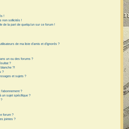
s !
non sollicités !
ble de la part de quelqu’un sur ce forum !
ilisateurs de ma liste d’amis et d’ignorés ?
dans un ou des forums ?
sultat ?
 blanche ?!
s ?
ssages et sujets ?
et l’abonnement ?
un sujet spécifique ?
 ?
ce forum ?
s jointes ?