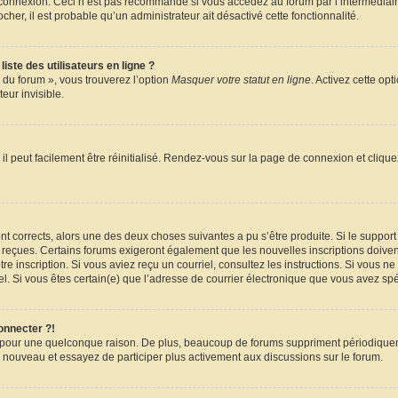
e connexion. Ceci n’est pas recommandé si vous accédez au forum par l’intermédiair
ocher, il est probable qu’un administrateur ait désactivé cette fonctionnalité.
ste des utilisateurs en ligne ?
 du forum », vous trouverez l’option
Masquer votre statut en ligne
. Activez cette op
ur invisible.
l peut facilement être réinitialisé. Rendez-vous sur la page de connexion et cliqu
sont corrects, alors une des deux choses suivantes a pu s’être produite. Si le suppo
z reçues. Certains forums exigeront également que les nouvelles inscriptions doiven
votre inscription. Si vous aviez reçu un courriel, consultez les instructions. Si vou
riel. Si vous êtes certain(e) que l’adresse de courrier électronique que vous avez spé
onnecter ?!
e pour une quelconque raison. De plus, beaucoup de forums suppriment périodiquemen
s à nouveau et essayez de participer plus activement aux discussions sur le forum.