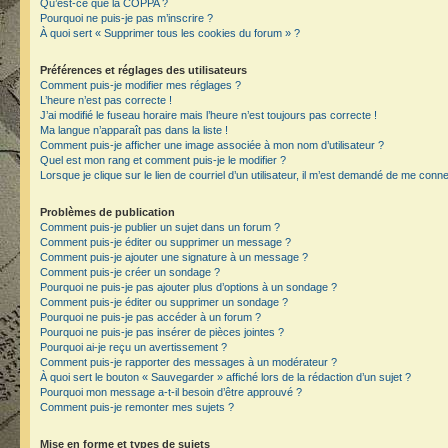
Qu’est-ce que la COPPA ?
Pourquoi ne puis-je pas m’inscrire ?
À quoi sert « Supprimer tous les cookies du forum » ?
Préférences et réglages des utilisateurs
Comment puis-je modifier mes réglages ?
L’heure n’est pas correcte !
J’ai modifié le fuseau horaire mais l’heure n’est toujours pas correcte !
Ma langue n’apparaît pas dans la liste !
Comment puis-je afficher une image associée à mon nom d’utilisateur ?
Quel est mon rang et comment puis-je le modifier ?
Lorsque je clique sur le lien de courriel d’un utilisateur, il m’est demandé de me conn
Problèmes de publication
Comment puis-je publier un sujet dans un forum ?
Comment puis-je éditer ou supprimer un message ?
Comment puis-je ajouter une signature à un message ?
Comment puis-je créer un sondage ?
Pourquoi ne puis-je pas ajouter plus d’options à un sondage ?
Comment puis-je éditer ou supprimer un sondage ?
Pourquoi ne puis-je pas accéder à un forum ?
Pourquoi ne puis-je pas insérer de pièces jointes ?
Pourquoi ai-je reçu un avertissement ?
Comment puis-je rapporter des messages à un modérateur ?
À quoi sert le bouton « Sauvegarder » affiché lors de la rédaction d’un sujet ?
Pourquoi mon message a-t-il besoin d’être approuvé ?
Comment puis-je remonter mes sujets ?
Mise en forme et types de sujets