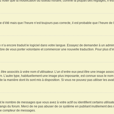
oter que la modification du fuseau horaire, comme la plupart des réglages, n’est acc
re d’été mais que l’heure n’est toujours pas correcte, il est probable que l’heure de 
ne n’a encore traduit le logiciel dans votre langue. Essayez de demander à un adminis
ibre de vous porter volontaire et commencer une nouvelle traduction. Pour plus d’inf
être associés à votre nom d’utilisateur. L’un d’entre eux peut être une image assoc
rum. L’autre type, habituellement une image plus imposante, est connue sous le nom 
 de la manière dont ils sont mis à disposition. Si vous ne pouvez pas utiliser les av
t le nombre de messages que vous avez à votre actif ou identifient certains utilis
es rangs du forum. Merci de ne pas abuser de ce système en publiant inutilement de
otre compteur de messages.