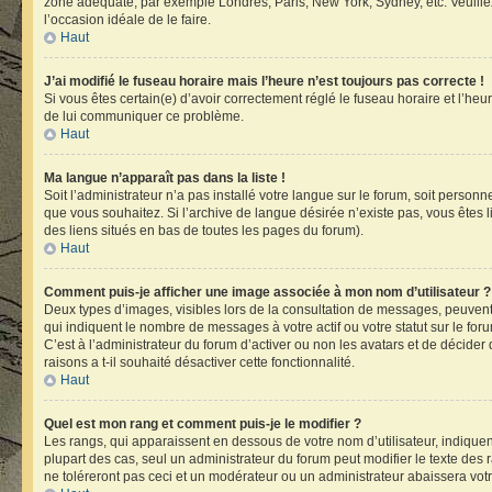
zone adéquate, par exemple Londres, Paris, New York, Sydney, etc. Veuillez n
l’occasion idéale de le faire.
Haut
J’ai modifié le fuseau horaire mais l’heure n’est toujours pas correcte !
Si vous êtes certain(e) d’avoir correctement réglé le fuseau horaire et l’heu
de lui communiquer ce problème.
Haut
Ma langue n’apparaît pas dans la liste !
Soit l’administrateur n’a pas installé votre langue sur le forum, soit person
que vous souhaitez. Si l’archive de langue désirée n’existe pas, vous êtes l
des liens situés en bas de toutes les pages du forum).
Haut
Comment puis-je afficher une image associée à mon nom d’utilisateur ?
Deux types d’images, visibles lors de la consultation de messages, peuvent 
qui indiquent le nombre de messages à votre actif ou votre statut sur le fo
C’est à l’administrateur du forum d’activer ou non les avatars et de décider
raisons a t-il souhaité désactiver cette fonctionnalité.
Haut
Quel est mon rang et comment puis-je le modifier ?
Les rangs, qui apparaissent en dessous de votre nom d’utilisateur, indiquen
plupart des cas, seul un administrateur du forum peut modifier le texte d
ne toléreront pas ceci et un modérateur ou un administrateur abaissera v