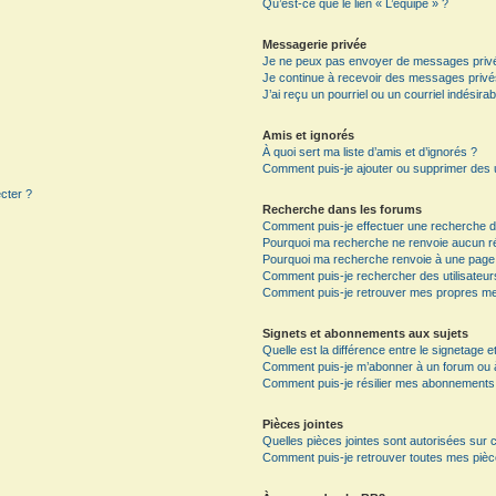
Qu’est-ce que le lien « L’équipe » ?
Messagerie privée
Je ne peux pas envoyer de messages privé
Je continue à recevoir des messages privés 
J’ai reçu un pourriel ou un courriel indésira
Amis et ignorés
À quoi sert ma liste d’amis et d’ignorés ?
Comment puis-je ajouter ou supprimer des ut
ecter ?
Recherche dans les forums
Comment puis-je effectuer une recherche 
Pourquoi ma recherche ne renvoie aucun ré
Pourquoi ma recherche renvoie à une page
Comment puis-je rechercher des utilisateur
Comment puis-je retrouver mes propres me
Signets et abonnements aux sujets
Quelle est la différence entre le signetage 
Comment puis-je m’abonner à un forum ou à 
Comment puis-je résilier mes abonnements
Pièces jointes
Quelles pièces jointes sont autorisées sur 
Comment puis-je retrouver toutes mes pièce