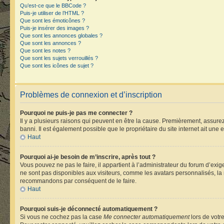
Qu’est-ce que le BBCode ?
Puis-je utiliser de l’HTML ?
Que sont les émoticônes ?
Puis-je insérer des images ?
Que sont les annonces globales ?
Que sont les annonces ?
Que sont les notes ?
Que sont les sujets verrouillés ?
Que sont les icônes de sujet ?
Problèmes de connexion et d’inscription
Pourquoi ne puis-je pas me connecter ?
Il y a plusieurs raisons qui peuvent en être la cause. Premièrement, assurez-
banni. Il est également possible que le propriétaire du site internet ait une e
Haut
Pourquoi ai-je besoin de m’inscrire, après tout ?
Vous pouvez ne pas le faire, il appartient à l’administrateur du forum d’ex
ne sont pas disponibles aux visiteurs, comme les avatars personnalisés, la m
recommandons par conséquent de le faire.
Haut
Pourquoi suis-je déconnecté automatiquement ?
Si vous ne cochez pas la case
Me connecter automatiquement
lors de votr