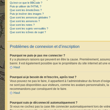
Qu’est-ce que le BBCode ?
Puis-je utiliser de l’HTML ?
Que sont les émoticônes ?
Puis-je insérer des images ?
Que sont les annonces globales ?
Que sont les annonces ?
Que sont les notes ?
Que sont les sujets verrouillés ?
Que sont les icônes de sujet ?
Problèmes de connexion et d’inscription
Pourquoi ne puis-je pas me connecter ?
Il y a plusieurs raisons qui peuvent en être la cause. Premièrement, assurez-
banni. Il est également possible que le propriétaire du site internet ait une e
Haut
Pourquoi ai-je besoin de m’inscrire, après tout ?
Vous pouvez ne pas le faire, il appartient à l’administrateur du forum d’ex
ne sont pas disponibles aux visiteurs, comme les avatars personnalisés, la m
recommandons par conséquent de le faire.
Haut
Pourquoi suis-je déconnecté automatiquement ?
Si vous ne cochez pas la case
Me connecter automatiquement
lors de votr