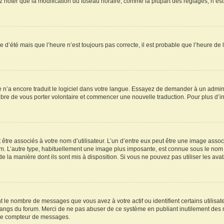
oter que la modification du fuseau horaire, comme la plupart des réglages, n’est acc
re d’été mais que l’heure n’est toujours pas correcte, il est probable que l’heure de 
ne n’a encore traduit le logiciel dans votre langue. Essayez de demander à un adminis
ibre de vous porter volontaire et commencer une nouvelle traduction. Pour plus d’inf
être associés à votre nom d’utilisateur. L’un d’entre eux peut être une image assoc
rum. L’autre type, habituellement une image plus imposante, est connue sous le nom 
 de la manière dont ils sont mis à disposition. Si vous ne pouvez pas utiliser les av
t le nombre de messages que vous avez à votre actif ou identifient certains utilis
es rangs du forum. Merci de ne pas abuser de ce système en publiant inutilement de
otre compteur de messages.