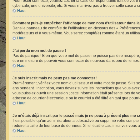
Pour rester connecté, veuillez cocher la case correspondante lors de votr
cybercafé, une université, etc. Si vous n’arrivez pas à trouver cette case à c
Haut
Comment puis-je empêcher l’affichage de mon nom d’utilisateur dans la li
Dans le panneau de contrôle de l’utilisateur, en-dessous des « Préférences
modérateurs et à vous-même. Vous serez compté(e) comme étant un utilisate
Haut
J’ai perdu mon mot de passe !
Pas de panique ! Bien que votre mot de passe ne puisse pas être récupéré, i
être en mesure de pouvoir vous connecter de nouveau dans peu de temps.
Haut
Je suis inscrit mais ne peux pas me connecter !
Premièrement, vérifiez votre nom d’utilisateur et votre mot de passe. S’ils 
ans pendant l’inscription, vous devrez suivre les instructions que vous ave
vous puissiez ouvrir une session ; cette information était présente lors de 
adresse de courrier électronique ou le courriel a été filtré en tant que pour
Haut
Je m’étais déjà inscrit par le passé mais je ne peux à présent plus me c
Il est possible qu’un administrateur ait désactivé ou supprimé votre compt
réduire la taille de leur base de données. Si tel était le cas, inscrivez-vou
Haut