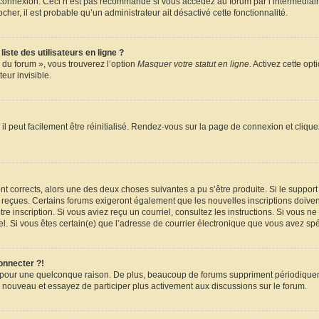
e connexion. Ceci n’est pas recommandé si vous accédez au forum par l’intermédiair
ocher, il est probable qu’un administrateur ait désactivé cette fonctionnalité.
ste des utilisateurs en ligne ?
 du forum », vous trouverez l’option
Masquer votre statut en ligne
. Activez cette op
ur invisible.
l peut facilement être réinitialisé. Rendez-vous sur la page de connexion et cliqu
sont corrects, alors une des deux choses suivantes a pu s’être produite. Si le suppo
z reçues. Certains forums exigeront également que les nouvelles inscriptions doiven
votre inscription. Si vous aviez reçu un courriel, consultez les instructions. Si vou
riel. Si vous êtes certain(e) que l’adresse de courrier électronique que vous avez spé
onnecter ?!
e pour une quelconque raison. De plus, beaucoup de forums suppriment périodiquemen
s à nouveau et essayez de participer plus activement aux discussions sur le forum.