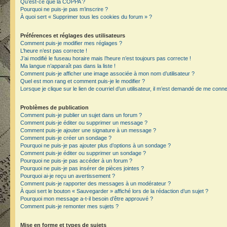
Qu’est-ce que la COPPA ?
Pourquoi ne puis-je pas m’inscrire ?
À quoi sert « Supprimer tous les cookies du forum » ?
Préférences et réglages des utilisateurs
Comment puis-je modifier mes réglages ?
L’heure n’est pas correcte !
J’ai modifié le fuseau horaire mais l’heure n’est toujours pas correcte !
Ma langue n’apparaît pas dans la liste !
Comment puis-je afficher une image associée à mon nom d’utilisateur ?
Quel est mon rang et comment puis-je le modifier ?
Lorsque je clique sur le lien de courriel d’un utilisateur, il m’est demandé de me conn
Problèmes de publication
Comment puis-je publier un sujet dans un forum ?
Comment puis-je éditer ou supprimer un message ?
Comment puis-je ajouter une signature à un message ?
Comment puis-je créer un sondage ?
Pourquoi ne puis-je pas ajouter plus d’options à un sondage ?
Comment puis-je éditer ou supprimer un sondage ?
Pourquoi ne puis-je pas accéder à un forum ?
Pourquoi ne puis-je pas insérer de pièces jointes ?
Pourquoi ai-je reçu un avertissement ?
Comment puis-je rapporter des messages à un modérateur ?
À quoi sert le bouton « Sauvegarder » affiché lors de la rédaction d’un sujet ?
Pourquoi mon message a-t-il besoin d’être approuvé ?
Comment puis-je remonter mes sujets ?
Mise en forme et types de sujets