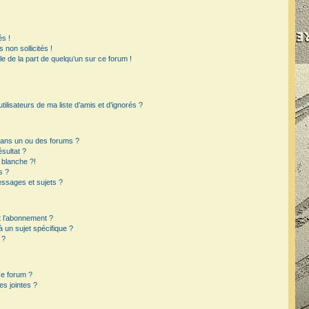
s !
non sollicités !
ble de la part de quelqu’un sur ce forum !
ilisateurs de ma liste d’amis et d’ignorés ?
dans un ou des forums ?
sultat ?
 blanche ?!
s ?
ssages et sujets ?
et l’abonnement ?
un sujet spécifique ?
 ?
ce forum ?
s jointes ?