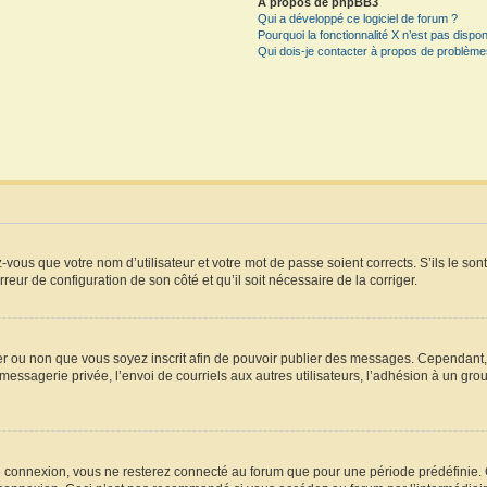
À propos de phpBB3
Qui a développé ce logiciel de forum ?
Pourquoi la fonctionnalité X n’est pas dispon
Qui dois-je contacter à propos de problèmes
vous que votre nom d’utilisateur et votre mot de passe soient corrects. S’ils le son
rreur de configuration de son côté et qu’il soit nécessaire de la corriger.
iger ou non que vous soyez inscrit afin de pouvoir publier des messages. Cependant
essagerie privée, l’envoi de courriels aux autres utilisateurs, l’adhésion à un grou
e connexion, vous ne resterez connecté au forum que pour une période prédéfinie. Ce