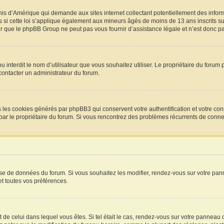
Unis d’Amérique qui demande aux sites internet collectant potentiellement des info
si cette loi s’applique également aux mineurs âgés de moins de 13 ans inscrits sur
r que le phpBB Group ne peut pas vous fournir d’assistance légale et n’est donc pas
P ou interdit le nom d’utilisateur que vous souhaitez utiliser. Le propriétaire du for
 contacter un administrateur du forum.
s les cookies générés par phpBB3 qui conservent votre authentification et votre con
vée par le propriétaire du forum. Si vous rencontrez des problèmes récurrents de co
base de données du forum. Si vous souhaitez les modifier, rendez-vous sur votre pann
t toutes vos préférences.
t de celui dans lequel vous êtes. Si tel était le cas, rendez-vous sur votre panneau d