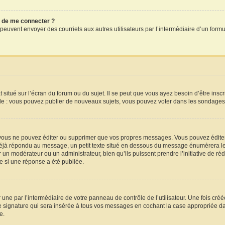
dé de me connecter ?
crits peuvent envoyer des courriels aux autres utilisateurs par l’intermédiaire d’un f
situé sur l’écran du forum ou du sujet. Il se peut que vous ayez besoin d’être insc
le : vous pouvez publier de nouveaux sujets, vous pouvez voter dans les sondages,
vous ne pouvez éditer ou supprimer que vos propres messages. Vous pouvez éditer
a déjà répondu au message, un petit texte situé en dessous du message énumèrera le 
par un modérateur ou un administrateur, bien qu’ils puissent prendre l’initiative de ré
 si une réponse a été publiée.
une par l’intermédiaire de votre panneau de contrôle de l’utilisateur. Une fois cr
 signature qui sera insérée à tous vos messages en cochant la case appropriée dans 
e.