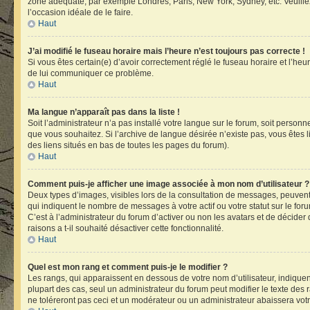
zone adéquate, par exemple Londres, Paris, New York, Sydney, etc. Veuillez n
l’occasion idéale de le faire.
Haut
J’ai modifié le fuseau horaire mais l’heure n’est toujours pas correcte !
Si vous êtes certain(e) d’avoir correctement réglé le fuseau horaire et l’heu
de lui communiquer ce problème.
Haut
Ma langue n’apparaît pas dans la liste !
Soit l’administrateur n’a pas installé votre langue sur le forum, soit person
que vous souhaitez. Si l’archive de langue désirée n’existe pas, vous êtes l
des liens situés en bas de toutes les pages du forum).
Haut
Comment puis-je afficher une image associée à mon nom d’utilisateur ?
Deux types d’images, visibles lors de la consultation de messages, peuvent 
qui indiquent le nombre de messages à votre actif ou votre statut sur le fo
C’est à l’administrateur du forum d’activer ou non les avatars et de décider
raisons a t-il souhaité désactiver cette fonctionnalité.
Haut
Quel est mon rang et comment puis-je le modifier ?
Les rangs, qui apparaissent en dessous de votre nom d’utilisateur, indiquen
plupart des cas, seul un administrateur du forum peut modifier le texte d
ne toléreront pas ceci et un modérateur ou un administrateur abaissera v