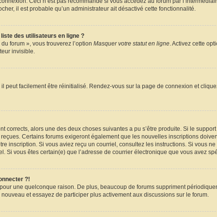
e connexion. Ceci n’est pas recommandé si vous accédez au forum par l’intermédiair
ocher, il est probable qu’un administrateur ait désactivé cette fonctionnalité.
ste des utilisateurs en ligne ?
 du forum », vous trouverez l’option
Masquer votre statut en ligne
. Activez cette op
ur invisible.
l peut facilement être réinitialisé. Rendez-vous sur la page de connexion et cliqu
sont corrects, alors une des deux choses suivantes a pu s’être produite. Si le suppo
z reçues. Certains forums exigeront également que les nouvelles inscriptions doiven
votre inscription. Si vous aviez reçu un courriel, consultez les instructions. Si vou
riel. Si vous êtes certain(e) que l’adresse de courrier électronique que vous avez spé
onnecter ?!
e pour une quelconque raison. De plus, beaucoup de forums suppriment périodiquemen
s à nouveau et essayez de participer plus activement aux discussions sur le forum.