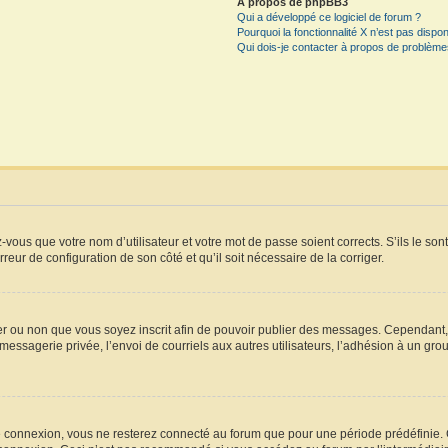
À propos de phpBB3
Qui a développé ce logiciel de forum ?
Pourquoi la fonctionnalité X n’est pas dispon
Qui dois-je contacter à propos de problèmes
vous que votre nom d’utilisateur et votre mot de passe soient corrects. S’ils le son
rreur de configuration de son côté et qu’il soit nécessaire de la corriger.
iger ou non que vous soyez inscrit afin de pouvoir publier des messages. Cependant
essagerie privée, l’envoi de courriels aux autres utilisateurs, l’adhésion à un grou
e connexion, vous ne resterez connecté au forum que pour une période prédéfinie. Ce