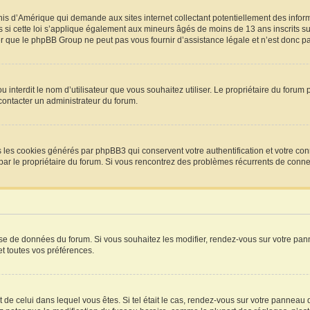
Unis d’Amérique qui demande aux sites internet collectant potentiellement des info
si cette loi s’applique également aux mineurs âgés de moins de 13 ans inscrits sur
r que le phpBB Group ne peut pas vous fournir d’assistance légale et n’est donc pas
P ou interdit le nom d’utilisateur que vous souhaitez utiliser. Le propriétaire du for
 contacter un administrateur du forum.
s les cookies générés par phpBB3 qui conservent votre authentification et votre con
vée par le propriétaire du forum. Si vous rencontrez des problèmes récurrents de co
base de données du forum. Si vous souhaitez les modifier, rendez-vous sur votre pann
t toutes vos préférences.
t de celui dans lequel vous êtes. Si tel était le cas, rendez-vous sur votre panneau d