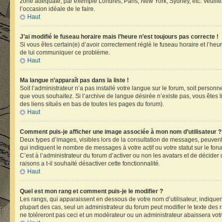
zone adéquate, par exemple Londres, Paris, New York, Sydney, etc. Veuillez n
l’occasion idéale de le faire.
Haut
J’ai modifié le fuseau horaire mais l’heure n’est toujours pas correcte !
Si vous êtes certain(e) d’avoir correctement réglé le fuseau horaire et l’heu
de lui communiquer ce problème.
Haut
Ma langue n’apparaît pas dans la liste !
Soit l’administrateur n’a pas installé votre langue sur le forum, soit person
que vous souhaitez. Si l’archive de langue désirée n’existe pas, vous êtes l
des liens situés en bas de toutes les pages du forum).
Haut
Comment puis-je afficher une image associée à mon nom d’utilisateur ?
Deux types d’images, visibles lors de la consultation de messages, peuvent 
qui indiquent le nombre de messages à votre actif ou votre statut sur le fo
C’est à l’administrateur du forum d’activer ou non les avatars et de décider
raisons a t-il souhaité désactiver cette fonctionnalité.
Haut
Quel est mon rang et comment puis-je le modifier ?
Les rangs, qui apparaissent en dessous de votre nom d’utilisateur, indiquen
plupart des cas, seul un administrateur du forum peut modifier le texte d
ne toléreront pas ceci et un modérateur ou un administrateur abaissera v