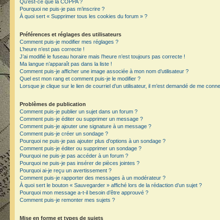
Qu’est-ce que la COPPA ?
Pourquoi ne puis-je pas m’inscrire ?
À quoi sert « Supprimer tous les cookies du forum » ?
Préférences et réglages des utilisateurs
Comment puis-je modifier mes réglages ?
L’heure n’est pas correcte !
J’ai modifié le fuseau horaire mais l’heure n’est toujours pas correcte !
Ma langue n’apparaît pas dans la liste !
Comment puis-je afficher une image associée à mon nom d’utilisateur ?
Quel est mon rang et comment puis-je le modifier ?
Lorsque je clique sur le lien de courriel d’un utilisateur, il m’est demandé de me conn
Problèmes de publication
Comment puis-je publier un sujet dans un forum ?
Comment puis-je éditer ou supprimer un message ?
Comment puis-je ajouter une signature à un message ?
Comment puis-je créer un sondage ?
Pourquoi ne puis-je pas ajouter plus d’options à un sondage ?
Comment puis-je éditer ou supprimer un sondage ?
Pourquoi ne puis-je pas accéder à un forum ?
Pourquoi ne puis-je pas insérer de pièces jointes ?
Pourquoi ai-je reçu un avertissement ?
Comment puis-je rapporter des messages à un modérateur ?
À quoi sert le bouton « Sauvegarder » affiché lors de la rédaction d’un sujet ?
Pourquoi mon message a-t-il besoin d’être approuvé ?
Comment puis-je remonter mes sujets ?
Mise en forme et types de sujets