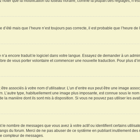
oter que la modification du fuseau horaire, comme la plupart des réglages, n’est acc
re d’été mais que l’heure n’est toujours pas correcte, il est probable que l’heure de 
ne n’a encore traduit le logiciel dans votre langue. Essayez de demander à un adminis
ibre de vous porter volontaire et commencer une nouvelle traduction. Pour plus d’inf
être associés à votre nom d’utilisateur. L’un d’entre eux peut être une image assoc
rum. L’autre type, habituellement une image plus imposante, est connue sous le nom 
 de la manière dont ils sont mis à disposition. Si vous ne pouvez pas utiliser les av
t le nombre de messages que vous avez à votre actif ou identifient certains utilis
es rangs du forum. Merci de ne pas abuser de ce système en publiant inutilement de
otre compteur de messages.