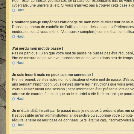
Pour rester connecté, veuillez cocher la case correspondante lors de votr
cybercafé, une université, etc. Si vous n’arrivez pas à trouver cette case à c
Haut
Comment puis-je empêcher l’affichage de mon nom d’utilisateur dans la li
Dans le panneau de contrôle de l’utilisateur, en-dessous des « Préférences
modérateurs et à vous-même. Vous serez compté(e) comme étant un utilisate
Haut
J’ai perdu mon mot de passe !
Pas de panique ! Bien que votre mot de passe ne puisse pas être récupéré, i
être en mesure de pouvoir vous connecter de nouveau dans peu de temps.
Haut
Je suis inscrit mais ne peux pas me connecter !
Premièrement, vérifiez votre nom d’utilisateur et votre mot de passe. S’ils 
ans pendant l’inscription, vous devrez suivre les instructions que vous ave
vous puissiez ouvrir une session ; cette information était présente lors de 
adresse de courrier électronique ou le courriel a été filtré en tant que pour
Haut
Je m’étais déjà inscrit par le passé mais je ne peux à présent plus me c
Il est possible qu’un administrateur ait désactivé ou supprimé votre compt
réduire la taille de leur base de données. Si tel était le cas, inscrivez-vou
Haut