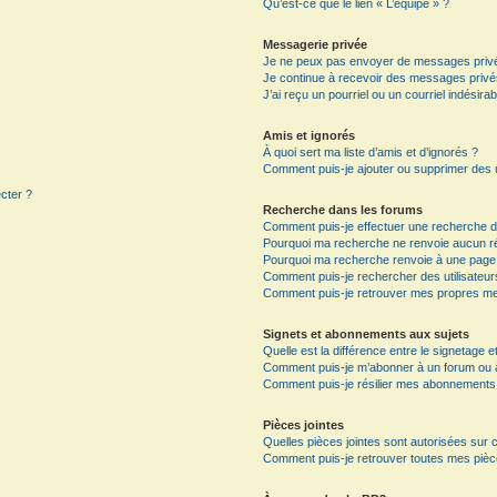
Qu’est-ce que le lien « L’équipe » ?
Messagerie privée
Je ne peux pas envoyer de messages privé
Je continue à recevoir des messages privés 
J’ai reçu un pourriel ou un courriel indésira
Amis et ignorés
À quoi sert ma liste d’amis et d’ignorés ?
Comment puis-je ajouter ou supprimer des ut
ecter ?
Recherche dans les forums
Comment puis-je effectuer une recherche 
Pourquoi ma recherche ne renvoie aucun ré
Pourquoi ma recherche renvoie à une page
Comment puis-je rechercher des utilisateur
Comment puis-je retrouver mes propres me
Signets et abonnements aux sujets
Quelle est la différence entre le signetage 
Comment puis-je m’abonner à un forum ou à 
Comment puis-je résilier mes abonnements
Pièces jointes
Quelles pièces jointes sont autorisées sur 
Comment puis-je retrouver toutes mes pièce