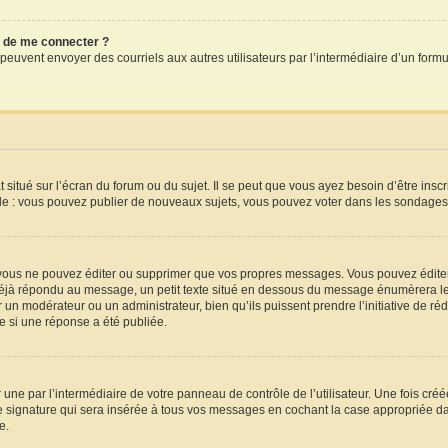
dé de me connecter ?
crits peuvent envoyer des courriels aux autres utilisateurs par l’intermédiaire d’un f
situé sur l’écran du forum ou du sujet. Il se peut que vous ayez besoin d’être insc
le : vous pouvez publier de nouveaux sujets, vous pouvez voter dans les sondages,
vous ne pouvez éditer ou supprimer que vos propres messages. Vous pouvez éditer
a déjà répondu au message, un petit texte situé en dessous du message énumèrera le 
par un modérateur ou un administrateur, bien qu’ils puissent prendre l’initiative de ré
 si une réponse a été publiée.
une par l’intermédiaire de votre panneau de contrôle de l’utilisateur. Une fois cr
 signature qui sera insérée à tous vos messages en cochant la case appropriée dans 
e.