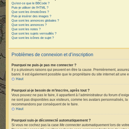
Qu’est-ce que le BBCode ?
Puis-je utiliser de l’HTML ?
Que sont les émoticônes ?
Puis-je insérer des images ?
Que sont les annonces globales ?
Que sont les annonces ?
Que sont les notes ?
Que sont les sujets verrouillés ?
Que sont les icônes de sujet ?
Problèmes de connexion et d’inscription
Pourquoi ne puis-je pas me connecter ?
Il y a plusieurs raisons qui peuvent en être la cause. Premièrement, assurez-
banni. Il est également possible que le propriétaire du site internet ait une e
Haut
Pourquoi ai-je besoin de m’inscrire, après tout ?
Vous pouvez ne pas le faire, il appartient à l’administrateur du forum d’ex
ne sont pas disponibles aux visiteurs, comme les avatars personnalisés, la m
recommandons par conséquent de le faire.
Haut
Pourquoi suis-je déconnecté automatiquement ?
Si vous ne cochez pas la case
Me connecter automatiquement
lors de votr