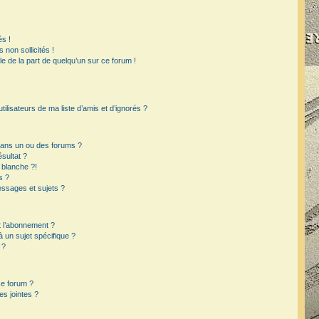
s !
non sollicités !
ble de la part de quelqu’un sur ce forum !
ilisateurs de ma liste d’amis et d’ignorés ?
dans un ou des forums ?
sultat ?
 blanche ?!
s ?
ssages et sujets ?
et l’abonnement ?
un sujet spécifique ?
 ?
ce forum ?
s jointes ?