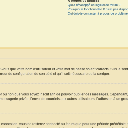
À propos de phpBB3
Qui a développé ce logiciel de forum ?
Pourquoi la fonctionnalité X n’est pas dispon
Qui dois-je contacter à propos de problèmes
vous que votre nom d’utilisateur et votre mot de passe soient corrects. S’ils le son
rreur de configuration de son côté et qu’il soit nécessaire de la corriger.
iger ou non que vous soyez inscrit afin de pouvoir publier des messages. Cependant
essagerie privée, l’envoi de courriels aux autres utilisateurs, l’adhésion à un grou
e connexion, vous ne resterez connecté au forum que pour une période prédéfinie. Ce