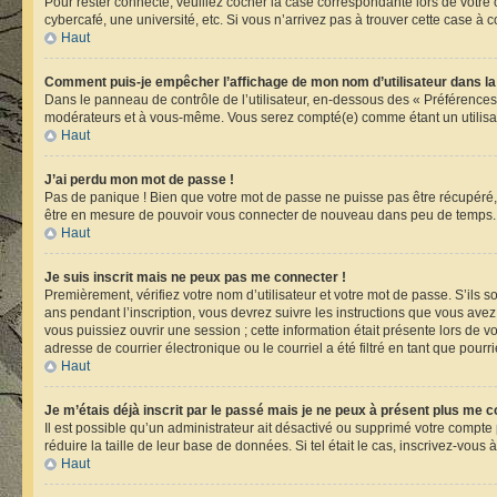
Pour rester connecté, veuillez cocher la case correspondante lors de votr
cybercafé, une université, etc. Si vous n’arrivez pas à trouver cette case à c
Haut
Comment puis-je empêcher l’affichage de mon nom d’utilisateur dans la li
Dans le panneau de contrôle de l’utilisateur, en-dessous des « Préférences
modérateurs et à vous-même. Vous serez compté(e) comme étant un utilisate
Haut
J’ai perdu mon mot de passe !
Pas de panique ! Bien que votre mot de passe ne puisse pas être récupéré, i
être en mesure de pouvoir vous connecter de nouveau dans peu de temps.
Haut
Je suis inscrit mais ne peux pas me connecter !
Premièrement, vérifiez votre nom d’utilisateur et votre mot de passe. S’ils 
ans pendant l’inscription, vous devrez suivre les instructions que vous ave
vous puissiez ouvrir une session ; cette information était présente lors de 
adresse de courrier électronique ou le courriel a été filtré en tant que pour
Haut
Je m’étais déjà inscrit par le passé mais je ne peux à présent plus me c
Il est possible qu’un administrateur ait désactivé ou supprimé votre compt
réduire la taille de leur base de données. Si tel était le cas, inscrivez-vou
Haut