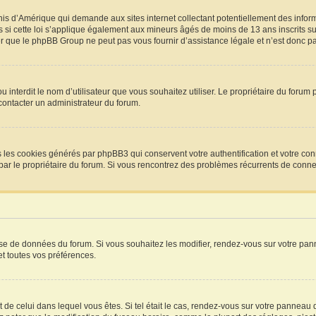
Unis d’Amérique qui demande aux sites internet collectant potentiellement des info
si cette loi s’applique également aux mineurs âgés de moins de 13 ans inscrits sur
r que le phpBB Group ne peut pas vous fournir d’assistance légale et n’est donc pas
P ou interdit le nom d’utilisateur que vous souhaitez utiliser. Le propriétaire du for
 contacter un administrateur du forum.
s les cookies générés par phpBB3 qui conservent votre authentification et votre con
vée par le propriétaire du forum. Si vous rencontrez des problèmes récurrents de co
base de données du forum. Si vous souhaitez les modifier, rendez-vous sur votre pann
t toutes vos préférences.
t de celui dans lequel vous êtes. Si tel était le cas, rendez-vous sur votre panneau d