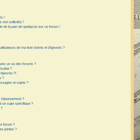
s !
non sollicités !
ble de la part de quelqu’un sur ce forum !
ilisateurs de ma liste d’amis et d’ignorés ?
dans un ou des forums ?
sultat ?
 blanche ?!
s ?
ssages et sujets ?
et l’abonnement ?
un sujet spécifique ?
 ?
ce forum ?
s jointes ?