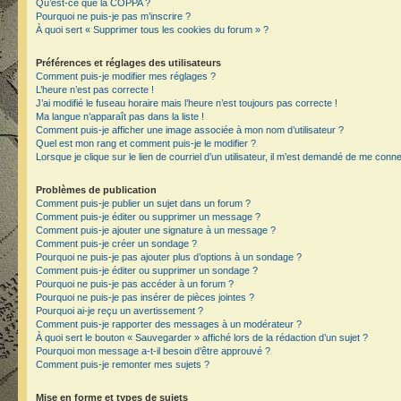
Qu’est-ce que la COPPA ?
Pourquoi ne puis-je pas m’inscrire ?
À quoi sert « Supprimer tous les cookies du forum » ?
Préférences et réglages des utilisateurs
Comment puis-je modifier mes réglages ?
L’heure n’est pas correcte !
J’ai modifié le fuseau horaire mais l’heure n’est toujours pas correcte !
Ma langue n’apparaît pas dans la liste !
Comment puis-je afficher une image associée à mon nom d’utilisateur ?
Quel est mon rang et comment puis-je le modifier ?
Lorsque je clique sur le lien de courriel d’un utilisateur, il m’est demandé de me conn
Problèmes de publication
Comment puis-je publier un sujet dans un forum ?
Comment puis-je éditer ou supprimer un message ?
Comment puis-je ajouter une signature à un message ?
Comment puis-je créer un sondage ?
Pourquoi ne puis-je pas ajouter plus d’options à un sondage ?
Comment puis-je éditer ou supprimer un sondage ?
Pourquoi ne puis-je pas accéder à un forum ?
Pourquoi ne puis-je pas insérer de pièces jointes ?
Pourquoi ai-je reçu un avertissement ?
Comment puis-je rapporter des messages à un modérateur ?
À quoi sert le bouton « Sauvegarder » affiché lors de la rédaction d’un sujet ?
Pourquoi mon message a-t-il besoin d’être approuvé ?
Comment puis-je remonter mes sujets ?
Mise en forme et types de sujets