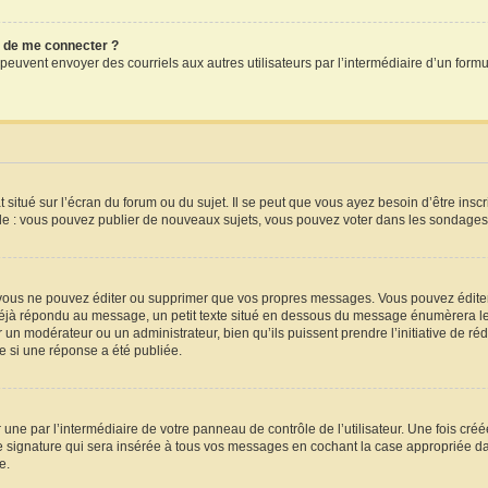
dé de me connecter ?
crits peuvent envoyer des courriels aux autres utilisateurs par l’intermédiaire d’un f
situé sur l’écran du forum ou du sujet. Il se peut que vous ayez besoin d’être insc
le : vous pouvez publier de nouveaux sujets, vous pouvez voter dans les sondages,
vous ne pouvez éditer ou supprimer que vos propres messages. Vous pouvez éditer
a déjà répondu au message, un petit texte situé en dessous du message énumèrera le 
par un modérateur ou un administrateur, bien qu’ils puissent prendre l’initiative de ré
 si une réponse a été publiée.
une par l’intermédiaire de votre panneau de contrôle de l’utilisateur. Une fois cr
 signature qui sera insérée à tous vos messages en cochant la case appropriée dans 
e.