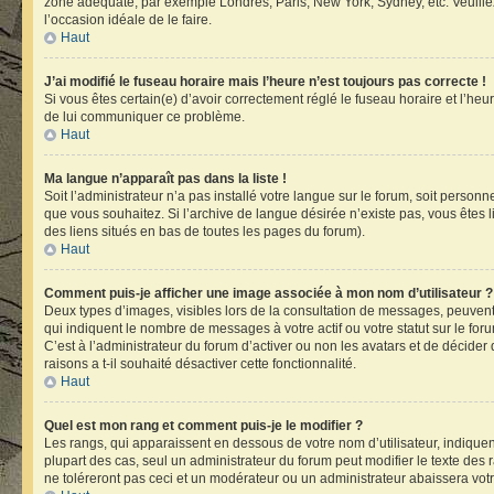
zone adéquate, par exemple Londres, Paris, New York, Sydney, etc. Veuillez n
l’occasion idéale de le faire.
Haut
J’ai modifié le fuseau horaire mais l’heure n’est toujours pas correcte !
Si vous êtes certain(e) d’avoir correctement réglé le fuseau horaire et l’heu
de lui communiquer ce problème.
Haut
Ma langue n’apparaît pas dans la liste !
Soit l’administrateur n’a pas installé votre langue sur le forum, soit person
que vous souhaitez. Si l’archive de langue désirée n’existe pas, vous êtes l
des liens situés en bas de toutes les pages du forum).
Haut
Comment puis-je afficher une image associée à mon nom d’utilisateur ?
Deux types d’images, visibles lors de la consultation de messages, peuvent 
qui indiquent le nombre de messages à votre actif ou votre statut sur le fo
C’est à l’administrateur du forum d’activer ou non les avatars et de décider
raisons a t-il souhaité désactiver cette fonctionnalité.
Haut
Quel est mon rang et comment puis-je le modifier ?
Les rangs, qui apparaissent en dessous de votre nom d’utilisateur, indiquen
plupart des cas, seul un administrateur du forum peut modifier le texte d
ne toléreront pas ceci et un modérateur ou un administrateur abaissera v