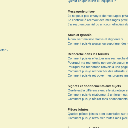
Qu’est-ce que le lien « L’équipe » ?
Messagerie privée
Je ne peux pas envoyer de messages privé
Je continue à recevoir des messages privés 
J’ai reçu un pourriel ou un courriel indésira
Amis et ignorés
À quoi sert ma liste d’amis et d’ignorés ?
Comment puis-je ajouter ou supprimer des ut
ecter ?
Recherche dans les forums
Comment puis-je effectuer une recherche 
Pourquoi ma recherche ne renvoie aucun ré
Pourquoi ma recherche renvoie à une page
Comment puis-je rechercher des utilisateur
Comment puis-je retrouver mes propres me
Signets et abonnements aux sujets
Quelle est la différence entre le signetage 
Comment puis-je m’abonner à un forum ou à 
Comment puis-je résilier mes abonnements
Pièces jointes
Quelles pièces jointes sont autorisées sur 
Comment puis-je retrouver toutes mes pièce