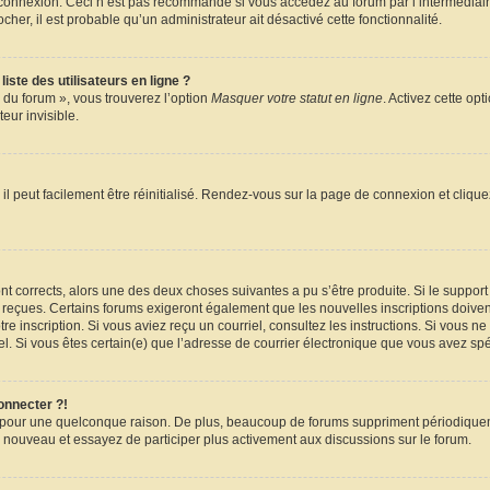
e connexion. Ceci n’est pas recommandé si vous accédez au forum par l’intermédiair
ocher, il est probable qu’un administrateur ait désactivé cette fonctionnalité.
ste des utilisateurs en ligne ?
 du forum », vous trouverez l’option
Masquer votre statut en ligne
. Activez cette op
ur invisible.
l peut facilement être réinitialisé. Rendez-vous sur la page de connexion et cliqu
sont corrects, alors une des deux choses suivantes a pu s’être produite. Si le suppo
z reçues. Certains forums exigeront également que les nouvelles inscriptions doiven
votre inscription. Si vous aviez reçu un courriel, consultez les instructions. Si vou
riel. Si vous êtes certain(e) que l’adresse de courrier électronique que vous avez spé
onnecter ?!
e pour une quelconque raison. De plus, beaucoup de forums suppriment périodiquemen
s à nouveau et essayez de participer plus activement aux discussions sur le forum.