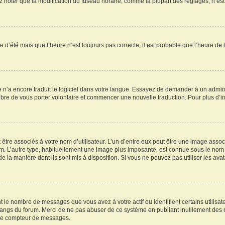
oter que la modification du fuseau horaire, comme la plupart des réglages, n’est acc
re d’été mais que l’heure n’est toujours pas correcte, il est probable que l’heure de 
ne n’a encore traduit le logiciel dans votre langue. Essayez de demander à un adminis
ibre de vous porter volontaire et commencer une nouvelle traduction. Pour plus d’inf
être associés à votre nom d’utilisateur. L’un d’entre eux peut être une image assoc
rum. L’autre type, habituellement une image plus imposante, est connue sous le nom 
 de la manière dont ils sont mis à disposition. Si vous ne pouvez pas utiliser les av
t le nombre de messages que vous avez à votre actif ou identifient certains utilis
es rangs du forum. Merci de ne pas abuser de ce système en publiant inutilement de
otre compteur de messages.