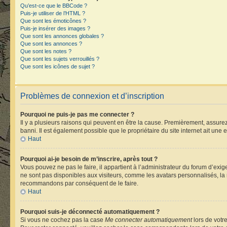
Qu’est-ce que le BBCode ?
Puis-je utiliser de l’HTML ?
Que sont les émoticônes ?
Puis-je insérer des images ?
Que sont les annonces globales ?
Que sont les annonces ?
Que sont les notes ?
Que sont les sujets verrouillés ?
Que sont les icônes de sujet ?
Problèmes de connexion et d’inscription
Pourquoi ne puis-je pas me connecter ?
Il y a plusieurs raisons qui peuvent en être la cause. Premièrement, assurez-
banni. Il est également possible que le propriétaire du site internet ait une e
Haut
Pourquoi ai-je besoin de m’inscrire, après tout ?
Vous pouvez ne pas le faire, il appartient à l’administrateur du forum d’ex
ne sont pas disponibles aux visiteurs, comme les avatars personnalisés, la m
recommandons par conséquent de le faire.
Haut
Pourquoi suis-je déconnecté automatiquement ?
Si vous ne cochez pas la case
Me connecter automatiquement
lors de votr